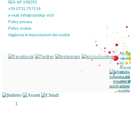
REA-AP 198295
+39.0735.757114
e-mail: info@standup-srl.it
Policy privacy
Policy cookie
Aggiorna le impostazioni dei cookie
Visita i nostri social
All righ
reserv
by
Astrelia
Srl
Copyri
© 2002
2026