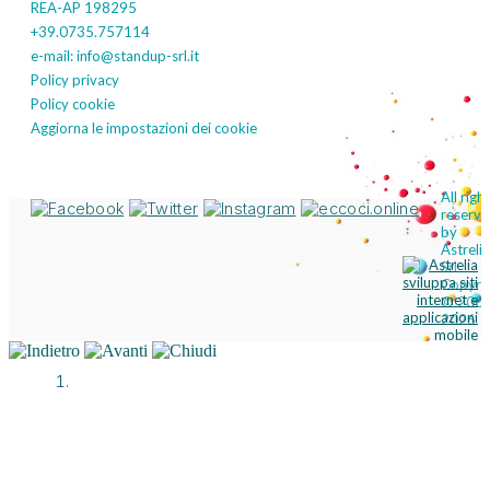
REA-AP 198295
+39.0735.757114
e-mail: info@standup-srl.it
Policy privacy
Policy cookie
Aggiorna le impostazioni dei cookie
Visita i nostri social
All righ
reserv
by
Astrelia
Srl
Copyri
© 2002
2026